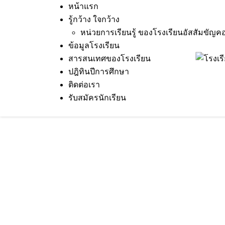
Skip
หน้าแรก
to
รู้กว้าง ใจกว้าง
content
หน่วยการเรียนรู้ ของโรงเรียนอัสสัมขัญค
ข้อมูลโรงเรียน
สารสนเทศของโรงเรียน
11 Sep 2020
Terakeat Ontme
งานวิจัย
ปฎิทินปีการศึกษา
งานวิจัยในชั้นเรียน เรื่อง พัฒนา
ติดต่อเรา
รับสมัครนักเรียน
แบบร่วมมือ ด้วยเทคนิค จิ๊กซอว์ 