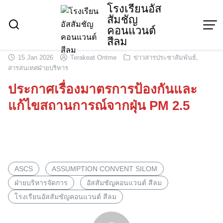
Skip
โรงเรียนอัส
สัมชัญ
to
คอนแวนต์
content
สีลม
15 Jan 2026
Terakeat Ontme
ข่าวสารประชาสัมพันธ์
,
สารสนเทศฝ่ายบริหาร
ประกาศเรื่องมาตรการป้องกันและ
แก้ไขสถานการณ์จากฝุ่น PM 2.5
ASCS
ASSUMPTION CONVENT SILOM
ฝ่ายบริหารจัดการ
อัสสัมชัญคอนแวนต์ สีลม
โรงเรียนอัสสัมชัญคอนแวนต์ สีลม