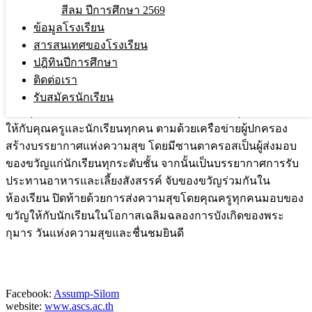
วันที่ 19 ธันวาคม 2567 คุณพ่อสุรศักดิ์ อัมพาภรณ์ เป็นประธาน
สีลม ปีการศึกษา 2569
พิธีบูชาขอบพระคุณสมโภชพระคริสตสมภพ นักเรียนชมการ
ข้อมูลโรงเรียน
แสดงละครประวัติวันคริสต์มาส ผู้แทนคณะครู นักเรียน
สารสนเทศของโรงเรียน
พนักงาน และเครือข่ายผู้ปกครอง กราบอำนวยพร คุณพ่อ ท่าน
ปฎิทินปีการศึกษา
อธิการิณี และคณะเซอร์ เนื่องในโอกาสสมโภชพระคริสต
ติดต่อเรา
สมภพและวันขึ้นปีใหม่ จากนั้นคุณพ่อและท่านอธิการิณี เชิญ
รับสมัครนักเรียน
พระกุมารอวยพรในแต่ละห้องเพื่อนำพรของพระกุมารเจ้ามอบ
ให้กับคุณครูและนักเรียนทุกคน ตามด้วยเครือข่ายผู้ปกครอง
สร้างบรรยากาศแห่งความสุข
โดยมีซานตาครอสเป็นผู้ส่งมอบ
ของขวัญแก่นักเรียนทุกระดับชั้น จากนั้นเป็นบรรยากาศการรับ
ประทานอาหารและเลี้ยงสังสรรค์ จับของขวัญร่วมกันใน
ห้องเรียน ปิดท้ายด้วยการส่งความสุขโดยคุณครูทุกคนมอบของ
ขวัญให้กับนักเรียนในโอกาสเฉลิมฉลองการบังเกิดของพระ
กุมาร วันแห่งความสุขและชื่นชมยินดี
Facebook:
Assump-Silom
website:
www.ascs.ac.th