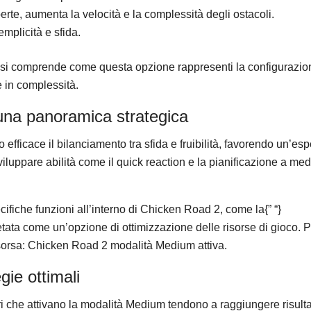
perte, aumenta la velocità e la complessità degli ostacoli.
semplicità e sfida.
 si comprende come questa opzione rappresenti la configurazion
 in complessità.
 una panoramica strategica
fficace il bilanciamento tra sfida e fruibilità, favorendo un’esp
luppare abilità come il quick reaction e la pianificazione a med
cifiche funzioni all’interno di Chicken Road 2, come la{” “}
etata come un’opzione di ottimizzazione delle risorse di gioco. 
isorsa: Chicken Road 2 modalità Medium attiva.
Search
gie ottimali
for:
i che attivano la modalità Medium tendono a raggiungere risultati