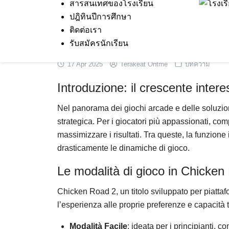
สารสนเทศของโรงเรียน
Skip
ปฎิทินปีการศึกษา
to
ติดต่อเรา
content
รับสมัครนักเรียน
17 Apr 2025
Terakeat Ontme
บทความ
Introduzione: il crescente inter
Nel panorama dei giochi arcade e delle soluzioni
strategica. Per i giocatori più appassionati, co
massimizzare i risultati. Tra queste, la funzion
drasticamente le dinamiche di gioco.
Le modalità di gioco in Chicken
Chicken Road 2, un titolo sviluppato per piattaf
l’esperienza alle proprie preferenze e capacità t
Modalità Facile
: ideata per i principianti, c