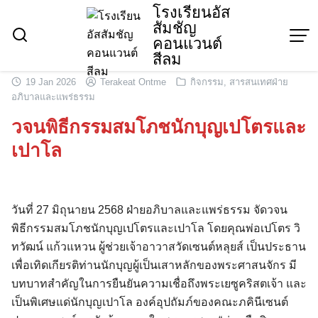
Skip
โรงเรียนอัส
สัมชัญ
to
คอนแวนต์
content
สีลม
19 Jan 2026
Terakeat Ontme
กิจกรรม
,
สารสนเทศฝ่าย
อภิบาลและแพร่ธรรม
วจนพิธีกรรมสมโภชนักบุญเปโตรและ
เปาโล
วันที่ 27 มิถุนายน 2568 ฝ่ายอภิบาลและแพร่ธรรม จัดวจน
พิธีกรรมสมโภชนักบุญเปโตรและเปาโล โดยคุณพ่อเปโตร วิ
ทวัฒน์ แก้วแหวน ผู้ช่วยเจ้าอาวาสวัดเซนต์หลุยส์ เป็นประธาน
เพื่อเทิดเกียรติท่านนักบุญผู้เป็นเสาหลักของพระศาสนจักร มี
บทบาทสำคัญในการยืนยันความเชื่อถึงพระเยซูคริสตเจ้า และ
เป็นพิเศษแด่นักบุญเปาโล องค์อุปถัมภ์ของคณะภคินีเซนต์