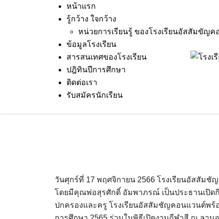
Skip
หน้าแรก
to
รู้กว้าง ใจกว้าง
content
หน่วยการเรียนรู้ ของโรงเรียนอัสสัมขัญค
ข้อมูลโรงเรียน
สารสนเทศของโรงเรียน
20 Nov 2023
Terakeat Ontme
กิจกรรม
,
สารส
ปฎิทินปีการศึกษา
ติดต่อเรา
รับสมัครนักเรียน
ASCS SPORTS DAY 2023
วันศุกร์ที่ 17 พฤศจิกายน 2566 โรงเรียนอัสส
โดยมีคุณพ่อสุรศักดิ์ อัมพาภรณ์ เป็นประธานเปิด
ปกครองและครู โรงเรียนอัสสัมชัญคอนแวนต์พร
การศึกษา 2565 ร่วมในพิธีเปิดงานกีฬาสี ณ ลาน