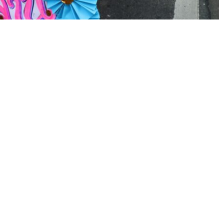
Search
for: