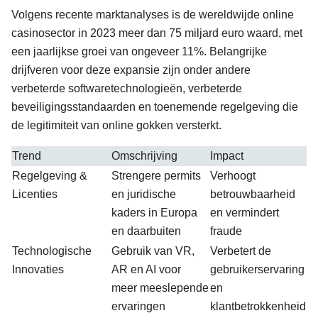
Volgens recente marktanalyses is de wereldwijde online
casinosector in 2023 meer dan 75 miljard euro waard, met
een jaarlijkse groei van ongeveer 11%. Belangrijke
drijfveren voor deze expansie zijn onder andere
verbeterde softwaretechnologieën, verbeterde
beveiligingsstandaarden en toenemende regelgeving die
de legitimiteit van online gokken versterkt.
Trend
Omschrijving
Impact
Regelgeving &
Strengere permits
Verhoogt
Licenties
en juridische
betrouwbaarheid
kaders in Europa
en vermindert
en daarbuiten
fraude
Technologische
Gebruik van VR,
Verbetert de
Innovaties
AR en AI voor
gebruikerservaring
meer meeslepende
en
ervaringen
klantbetrokkenheid