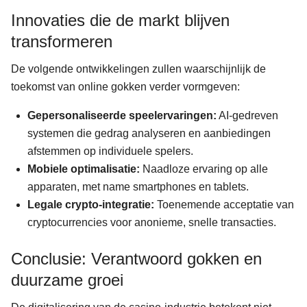
Innovaties die de markt blijven
transformeren
De volgende ontwikkelingen zullen waarschijnlijk de
toekomst van online gokken verder vormgeven:
Gepersonaliseerde speelervaringen:
AI-gedreven
systemen die gedrag analyseren en aanbiedingen
afstemmen op individuele spelers.
Mobiele optimalisatie:
Naadloze ervaring op alle
apparaten, met name smartphones en tablets.
Legale crypto-integratie:
Toenemende acceptatie van
cryptocurrencies voor anonieme, snelle transacties.
Conclusie: Verantwoord gokken en
duurzame groei