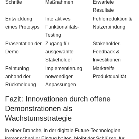
Schritte
Maßnahmen
Erwartete
Resultate
Entwicklung
Interaktives
Fehlerreduktion &
eines Prototyps
Funktionalitäts-
Nutzerbindung
Testing
Präsentation der
Zugang für
Stakeholder-
Demo
ausgewählte
Feedback &
Stakeholder
Investitionen
Feintuning
Implementierung
Marktreife
anhand der
notwendiger
Produktqualität
Rückmeldung
Anpassungen
Fazit: Innovationen durch offene
Demonstrationen als
Wachstumsstrategie
In einer Branche, in der digitale Future-Technologien
immer schneller Einzug halten, bleibt der Schlüssel für