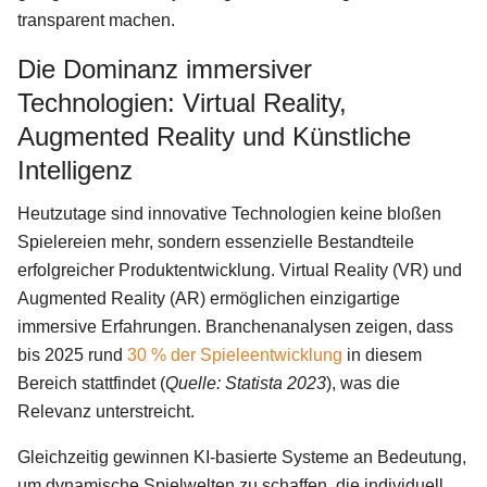
transparent machen.
Die Dominanz immersiver
Technologien: Virtual Reality,
Augmented Reality und Künstliche
Intelligenz
Heutzutage sind innovative Technologien keine bloßen
Spielereien mehr, sondern essenzielle Bestandteile
erfolgreicher Produktentwicklung. Virtual Reality (VR) und
Augmented Reality (AR) ermöglichen einzigartige
immersive Erfahrungen. Branchenanalysen zeigen, dass
bis 2025 rund
30 % der Spieleentwicklung
in diesem
Bereich stattfindet (
Quelle: Statista 2023
), was die
Relevanz unterstreicht.
Gleichzeitig gewinnen KI-basierte Systeme an Bedeutung,
um dynamische Spielwelten zu schaffen, die individuell