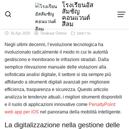
Skip
โรงเรียนอัส
สัมชัญ
to
คอนแวนต์
content
สีลม
16 Apr 2025
Terakeat Ontme
บทความ
Negli ultimi decenni, l’evoluzione tecnologica ha
rivoluzionato radicalmente il modo in cui le autorità
gestiscono e monitorano le infrazioni stradali. Dalla
semplice rilevazione manuale delle violazioni alla
sofisticata analisi digitale, il settore si sta sempre più
affidando a strumenti digitali avanzati per migliorare
efficienza, trasparenza e sicurezza. Questo articolo
analizza le tendenze attuali, i migliori strumenti disponibili
e il ruolo di applicazioni innovative come
PenaltyPoint:
web app per iOS
nel panorama della mobilità intelligente.
La digitalizzazione nella gestione delle