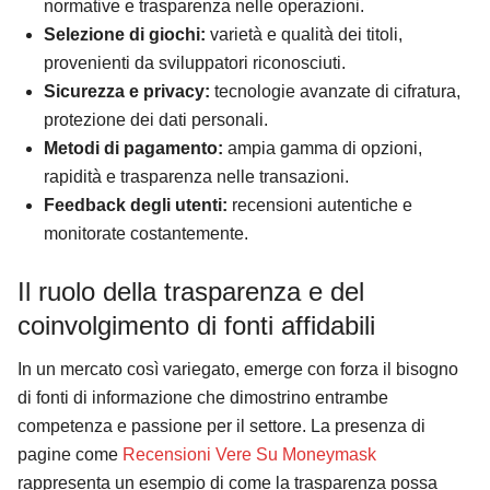
normative e trasparenza nelle operazioni.
Selezione di giochi:
varietà e qualità dei titoli,
provenienti da sviluppatori riconosciuti.
Sicurezza e privacy:
tecnologie avanzate di cifratura,
protezione dei dati personali.
Metodi di pagamento:
ampia gamma di opzioni,
rapidità e trasparenza nelle transazioni.
Feedback degli utenti:
recensioni autentiche e
monitorate costantemente.
Il ruolo della trasparenza e del
coinvolgimento di fonti affidabili
In un mercato così variegato, emerge con forza il bisogno
di fonti di informazione che dimostrino entrambe
competenza e passione per il settore. La presenza di
pagine come
Recensioni Vere Su Moneymask
rappresenta un esempio di come la trasparenza possa