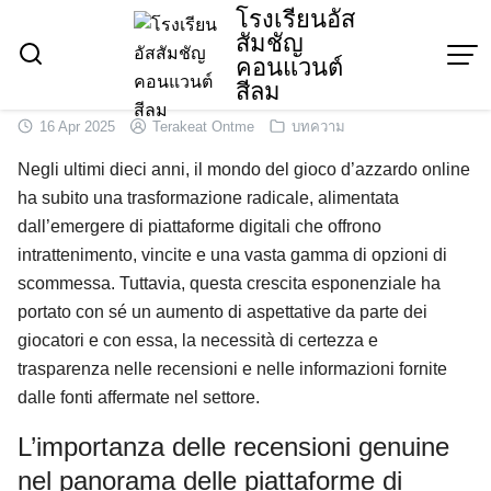
Skip
โรงเรียนอัส
สัมชัญ
to
คอนแวนต์
content
สีลม
16 Apr 2025
Terakeat Ontme
บทความ
Negli ultimi dieci anni, il mondo del gioco d’azzardo online
ha subito una trasformazione radicale, alimentata
dall’emergere di piattaforme digitali che offrono
intrattenimento, vincite e una vasta gamma di opzioni di
scommessa. Tuttavia, questa crescita esponenziale ha
portato con sé un aumento di aspettative da parte dei
giocatori e con essa, la necessità di certezza e
trasparenza nelle recensioni e nelle informazioni fornite
dalle fonti affermate nel settore.
L’importanza delle
recensioni genuine
nel panorama delle piattaforme di