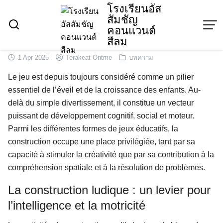
Skip
โรงเรียนอัส
สัมชัญ
to
คอนแวนต์
content
สีลม
1 Apr 2025
Terakeat Ontme
บทความ
Le jeu est depuis toujours considéré comme un pilier
essentiel de l’éveil et de la croissance des enfants. Au-
delà du simple divertissement, il constitue un vecteur
puissant de développement cognitif, social et moteur.
Parmi les différentes formes de jeux éducatifs, la
construction occupe une place privilégiée, tant par sa
capacité à stimuler la créativité que par sa contribution à la
compréhension spatiale et à la résolution de problèmes.
La construction ludique : un levier pour
l’intelligence et la motricité