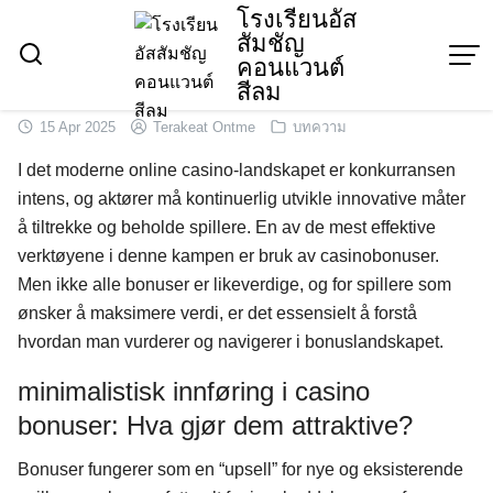
Skip
โรงเรียนอัส
สัมชัญ
to
คอนแวนต์
content
สีลม
15 Apr 2025
Terakeat Ontme
บทความ
I det moderne online casino-landskapet er konkurransen
intens, og aktører må kontinuerlig utvikle innovative måter
å tiltrekke og beholde spillere. En av de mest effektive
verktøyene i denne kampen er bruk av casinobonuser.
Men ikke alle bonuser er likeverdige, og for spillere som
ønsker å maksimere verdi, er det essensielt å forstå
hvordan man vurderer og navigerer i bonuslandskapet.
minimalistisk innføring i casino
bonuser: Hva gjør dem attraktive?
Bonuser fungerer som en “upsell” for nye og eksisterende