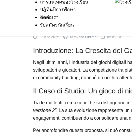
สารสนเทศของโรงเรียน
Skip
ปฎิทินปีการศึกษา
to
ติดต่อเรา
content
รับสมัครนักเรียน
17 Apr 2025
Terakeat Ontme
บทความ
Introduzione: La Crescita del G
Negli ultimi anni, l’industria dei giochi digital
sviluppatori e giocatori. La competizione tra pi
di community building, nonché un occhio attent
Il Caso di Studio: Un gioco di n
Tra le molteplici creazioni che si distinguono 
versione 2”
. La sua evoluzione rappresenta un
engagement, contribuendo a consolidare una ni
Per approfondire questa proposta, si può consult