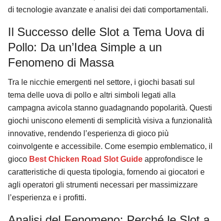
di tecnologie avanzate e analisi dei dati comportamentali.
Il Successo delle Slot a Tema Uova di
Pollo: Da un’Idea Simple a un
Fenomeno di Massa
Tra le nicchie emergenti nel settore, i giochi basati sul
tema delle uova di pollo e altri simboli legati alla
campagna avicola stanno guadagnando popolarità. Questi
giochi uniscono elementi di semplicità visiva a funzionalità
innovative, rendendo l’esperienza di gioco più
coinvolgente e accessibile. Come esempio emblematico, il
gioco
Best Chicken Road Slot Guide
approfondisce le
caratteristiche di questa tipologia, fornendo ai giocatori e
agli operatori gli strumenti necessari per massimizzare
l’esperienza e i profitti.
Analisi del Fenomeno: Perché le Slot a