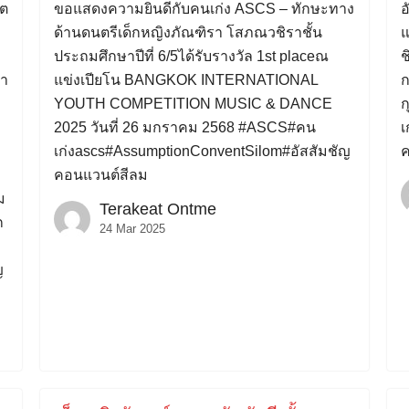
ิต
ขอแสดงความยินดีกับคนเก่ง ASCS – ทักษะทาง
อ
ด้านดนตรีเด็กหญิงภัณฑิรา โสภณวชิราชั้น
แ
ประถมศึกษาปีที่ 6/5ได้รับรางวัล 1st placeณ
ช
ษา
แข่งเปียโน BANGKOK INTERNATIONAL
ก
YOUTH COMPETITION MUSIC & DANCE
ก
2025 วันที่ 26 มกราคม 2568 #ASCS#คน
เ
เก่งascs#AssumptionConventSilom#อัสสัมชัญ
ค
คอนแวนต์สีลม
ม
Terakeat Ontme
Search
ก
24 Mar 2025
for:
ญ