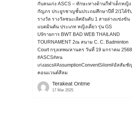
กับคนเก่ง ASCS – ทักษะทางด้านกีฬาเด็กหญิง
กัญภร ประยูรชาญชั้นประถมศึกษาปีที่ 2/1ได้รั
รางวัล รางวัลชนะเลิศอันดับ 1 สายล่างแข่งขัน
แบดมินตัน ประเภท หญิงเดี่ยว รุ่น GS
U9รายการ BWT BAD WEB THAILAND
TOURNAMENT 2ณ สนาม C. C. Badminton
Court กรุงเทพมหานคร วันที่ 19 มกราคม 2568
#ASCS#คน
เก่งascs#AssumptionConventSilom#อัสสัมชั
คอนแวนต์สีลม
Terakeat Ontme
17 Mar 2025