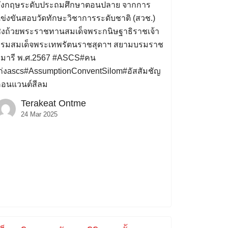
ังกฤษระดับประถมศึกษาตอนปลาย จากการ
ข่งขันสอบวัดทักษะวิชาการระดับชาติ (สวช.)
ิงถ้วยพระราชทานสมเด็จพระกนิษฐาธิราชเจ้า
รมสมเด็จพระเทพรัตนราชสุดาฯ สยามบรมราช
ุมารี พ.ศ.2567 #ASCS#คน
ก่งascs#AssumptionConventSilom#อัสสัมชัญ
อนแวนต์สีลม
Terakeat Ontme
24 Mar 2025