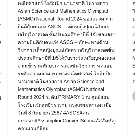
คณิตศาสตร์ โอลิมปิก นานาชาติ ในรายการ
ค
Asian Science and Mathematics Olympiad
ว
(ASMO) National Round 2024 ขอแสดงความ
ป
ี
ยินดีกับคนเก่ง ASCS – เด็กหญิงปุณณ์ภัสสร
ค
เจริญวิภาสเจต ชั้นประถมศึกษาปีที่ 1/5 ขอแสดง
เ
ร
ความยินดีกับคนเก่ง ASCS – ทักษะทางด้าน
แ
วิชาการเด็กหญิงปุณณ์ภัสสร เจริญวิภาสเจตชั้น
ค
ประถมศึกษาปีที่ 1/5ได้รับรางวัลเหรียญทองแดง
M
จากเข้าร่วมทักษะการแข่งขันวิชาการ ทดสอบ
S
ยา
ระดับความสามารถทางคณิตศาสตร์ โอลิมปิก
เ
ม
นานาชาติ ในรายการ Asian Science and
ค
Mathematics Olympiad (ASMO) National
ญ
Round 2024 ระดับ PRIMARY 1 ณ ศูนย์สอบ
โรงเรียนวัดสุทธิวราราม กรุงเทพมหานครเมื่อ
วันที่ 8 กันยายน 2567 #ASCS#คน
เก่งascs#AssumptionConventSilom#อัสสัมชัญ
คอนแวนต์สีลม