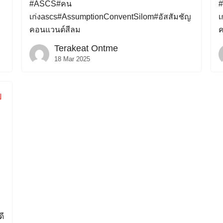
#ASCS#คน
เก่งascs#AssumptionConventSilom#อัสสัมชัญ
เ
คอนแวนต์สีลม
ค
Terakeat Ontme
18 Mar 2025
ม
่
ดี