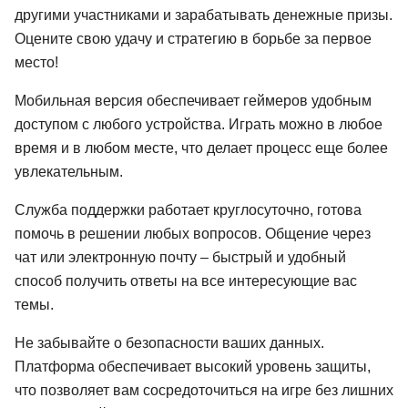
другими участниками и зарабатывать денежные призы.
Оцените свою удачу и стратегию в борьбе за первое
место!
Мобильная версия обеспечивает геймеров удобным
доступом с любого устройства. Играть можно в любое
время и в любом месте, что делает процесс еще более
увлекательным.
Служба поддержки работает круглосуточно, готова
помочь в решении любых вопросов. Общение через
чат или электронную почту – быстрый и удобный
способ получить ответы на все интересующие вас
темы.
Не забывайте о безопасности ваших данных.
Платформа обеспечивает высокий уровень защиты,
что позволяет вам сосредоточиться на игре без лишних