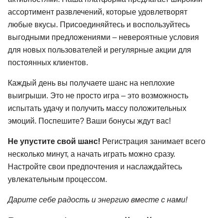
ассортимент развлечений, которые удовлетворят
любые вкусы. Присоединяйтесь и воспользуйтесь
выгодными предложениями – невероятные условия
для новых пользователей и регулярные акции для
постоянных клиентов.
Каждый день вы получаете шанс на неплохие
выигрыши. Это не просто игра – это возможность
испытать удачу и получить массу положительных
эмоций. Поспешите? Ваши бонусы ждут вас!
Не упустите свой шанс!
Регистрация занимает всего
несколько минут, а начать играть можно сразу.
Настройте свои предпочтения и наслаждайтесь
увлекательным процессом.
Дарите себе радость и энергию вместе с нами!