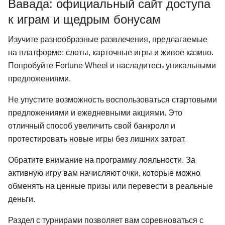
Вавада: официальный сайт доступа
к играм и щедрым бонусам
Изучите разнообразные развлечения, предлагаемые
на платформе: слоты, карточные игры и живое казино.
Попробуйте Fortune Wheel и насладитесь уникальными
предложениями.
Не упустите возможность воспользоваться стартовыми
предложениями и ежедневными акциями. Это
отличный способ увеличить свой банкролл и
протестировать новые игры без лишних затрат.
Обратите внимание на программу лояльности. За
активную игру вам начисляют очки, которые можно
обменять на ценные призы или перевести в реальные
деньги.
Раздел с турнирами позволяет вам соревноваться с