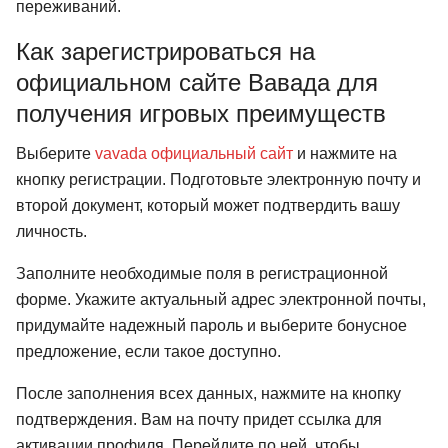
переживаний.
Как зарегистрироваться на
официальном сайте Вавада для
получения игровых преимуществ
Выберите
vavada официальный сайт
и нажмите на
кнопку регистрации. Подготовьте электронную почту и
второй документ, который может подтвердить вашу
личность.
Заполните необходимые поля в регистрационной
форме. Укажите актуальный адрес электронной почты,
придумайте надежный пароль и выберите бонусное
предложение, если такое доступно.
После заполнения всех данных, нажмите на кнопку
подтверждения. Вам на почту придет ссылка для
активации профиля. Перейдите по ней, чтобы