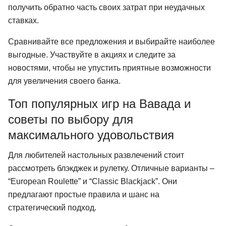
получить обратно часть своих затрат при неудачных
ставках.
Сравнивайте все предложения и выбирайте наиболее
выгодные. Участвуйте в акциях и следите за
новостями, чтобы не упустить приятные возможности
для увеличения своего банка.
Топ популярных игр на Вавада и
советы по выбору для
максимального удовольствия
Для любителей настольных развлечений стоит
рассмотреть блэкджек и рулетку. Отличные варианты –
“European Roulette” и “Classic Blackjack”. Они
предлагают простые правила и шанс на
стратегический подход.