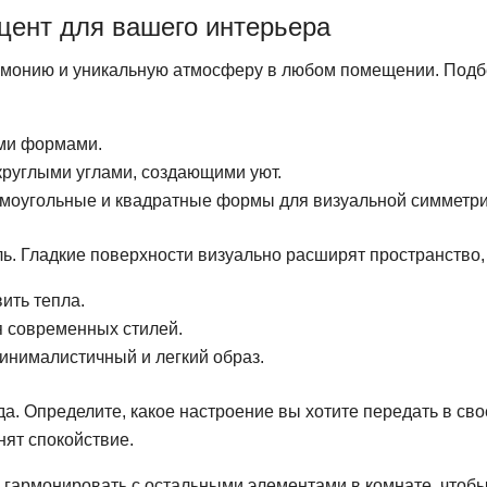
цент для вашего интерьера
рмонию и уникальную атмосферу в любом помещении. Подбе
ими формами.
круглыми углами, создающими уют.
моугольные и квадратные формы для визуальной симметри
ль. Гладкие поверхности визуально расширят пространство,
ить тепла.
я современных стилей.
инималистичный и легкий образ.
а. Определите, какое настроение вы хотите передать в сво
Search
нят спокойствие.
for:
гармонировать с остальными элементами в комнате, чтобы