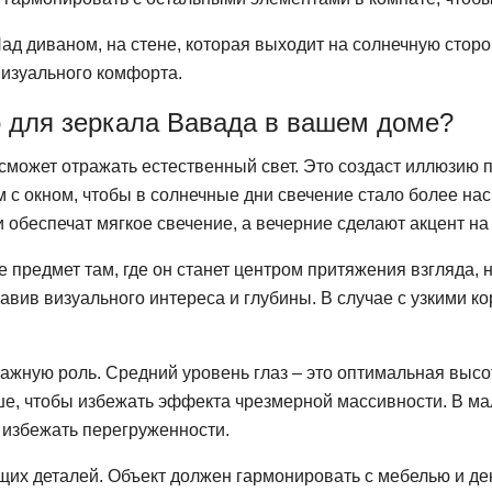
д диваном, на стене, которая выходит на солнечную сторону
визуального комфорта.
о для зеркала Вавада в вашем доме?
 сможет отражать естественный свет. Это создаст иллюзию 
м с окном, чтобы в солнечные дни свечение стало более н
 обеспечат мягкое свечение, а вечерние сделают акцент на
предмет там, где он станет центром притяжения взгляда, н
вив визуального интереса и глубины. В случае с узкими ко
важную роль. Средний уровень глаз – это оптимальная высо
, чтобы избежать эффекта чрезмерной массивности. В мал
 избежать перегруженности.
щих деталей. Объект должен гармонировать с мебелью и де