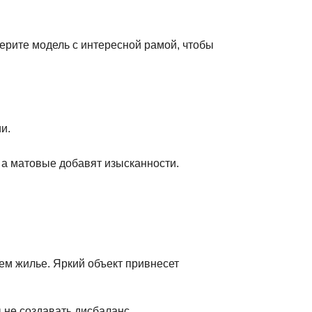
рите модель с интересной рамой, чтобы
и.
 а матовые добавят изысканности.
ем жилье. Яркий объект привнесет
 не создавать дисбаланс.