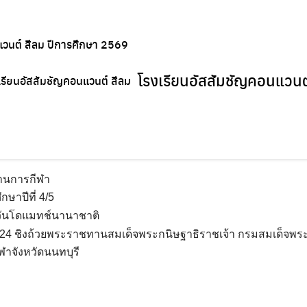
แวนต์ สีลม ปีการศึกษา 2569
โรงเรียนอัสสัมชัญคอนแวนต
นดี
กมล ลิมป์ทองทิพย์ ชั้นประถมศึกษาปีที่ 4/5
านการกีฬา
ษาปีที่ 4/5
ควันโดแมทช์นานาชาติ
2024 ชิงถ้วยพระราชทานสมเด็จพระกนิษฐาธิราชเจ้า กรมสมเด็จพ
กีฬาจังหวัดนนทบุรี