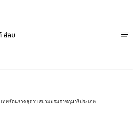
์ สีลม
ระเทพรัตนราชสุดาฯ สยามบรมราชกุมารีประเภท