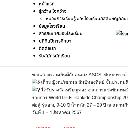
หน้าแรก
Skip
รู้กว้าง ใจกว้าง
to
หน่วยการเรียนรู้ ของโรงเรียนอัสสัมขัญคอน
content
ข้อมูลโรงเรียน
สารสนเทศของโรงเรียน
19 Aug 2024
Terakeat Ontme
ขอแสดงความยิ
ปฎิทินปีการศึกษา
ติดต่อเรา
ขอแสดงความยินดีกับคนเก่ง ASCS – เด็กหญิงณภัช
รับสมัครนักเรียน
ขอแสดงความยินดีกับคนเก่ง ASCS -ทักษะทางด้
เด็กหญิงณภัชกมล ลิมป์ทองทิพย์ ชั้นประถมศึก
ได้รับรางวัลเหรียญทอง จากการแข่งขันเท
รายการ World I.H.F. Hapkido Championship 
ต่อสู้ รุ่นอายุ 9-10 ปี น้ำหนัก 27 – 29 ปี ณ สนาม
วันที่ 1 – 4 สิงหาคม 2567