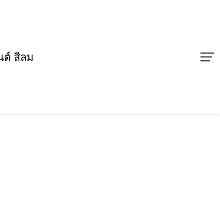
ต์ สีลม
ล จากการแข่งขัน TDO
ยน 2567