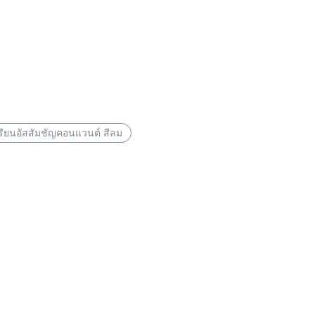
รียนอัสสัมชัญคอนแวนต์ สีลม