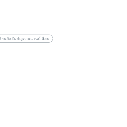
รียนอัสสัมชัญคอนแวนต์ สีลม