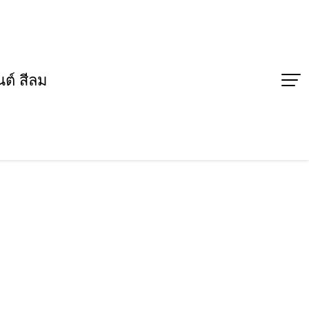
ต์ สีลม
ญรางวัลจากรายการ Royal
รมสมเด็จพระเทพรัตนราชสุดาฯ