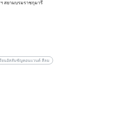
าฯ สยามบรมราชกุมารี
รียนอัสสัมชัญคอนแวนต์ สีลม