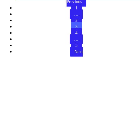
Previous
1
…
2
3
4
…
5
Next